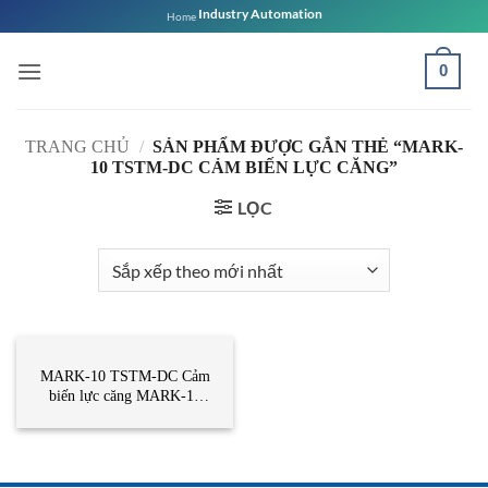
Bỏ
Industry Automation
Home
qua
nội
0
dung
TRANG CHỦ
/
SẢN PHẨM ĐƯỢC GẮN THẺ “MARK-
10 TSTM-DC CẢM BIẾN LỰC CĂNG”
LỌC
CẢM BIẾN
MARK-10 TSTM-DC Cảm
biến lực căng MARK-10
Vietnam