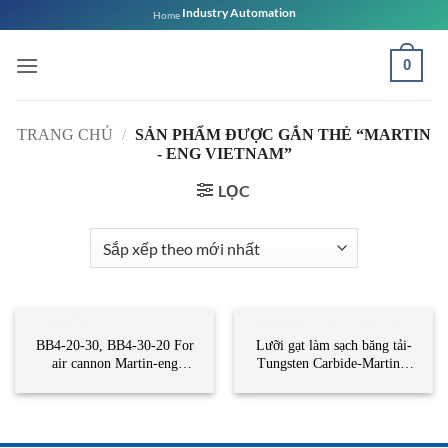
Bỏ
Industry Automation
Home
qua
nội
0
dung
TRANG CHỦ
/
SẢN PHẨM ĐƯỢC GẮN THẺ “MARTIN
- ENG VIETNAM”
LỌC
CẢM BIẾN
LƯỠI GẠT LÀM SẠCH BĂNG TẢI
BB4-20-30, BB4-30-20 For
Lưỡi gạt làm sạch băng tải-
air cannon Martin-eng
Tungsten Carbide-Martin –
Vietnam
eng Vietnam- STC Việt Nam