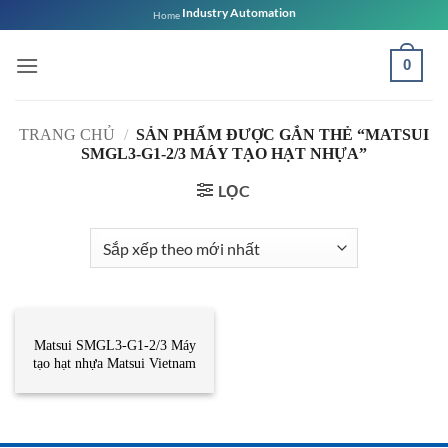
Bỏ
Industry Automation
Home
qua
nội
0
dung
TRANG CHỦ
/
SẢN PHẨM ĐƯỢC GẮN THẺ “MATSUI
SMGL3-G1-2/3 MÁY TẠO HẠT NHỰA”
LỌC
DANH MỤC KHÁC
Matsui SMGL3-G1-2/3 Máy
tạo hạt nhựa Matsui Vietnam