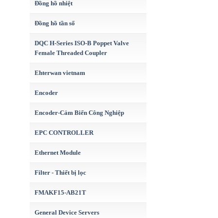
Đồng hồ nhiệt
Đồng hồ tần số
DQC H-Series ISO-B Poppet Valve
Female Threaded Coupler
Ehterwan vietnam
Encoder
Encoder-Cảm Biến Công Nghiệp
EPC CONTROLLER
Ethernet Module
Filter - Thiết bị lọc
FMAKF15-AB21T
General Device Servers