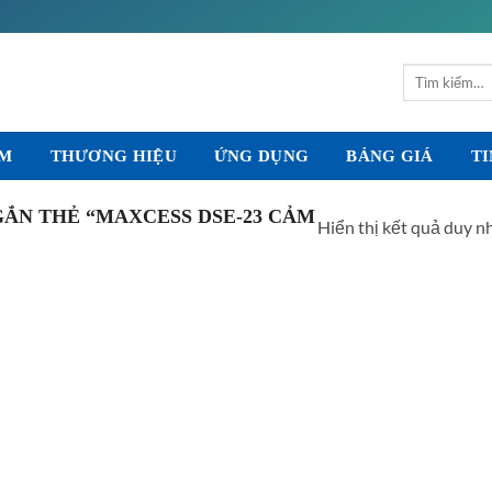
Tìm
kiếm:
ẨM
THƯƠNG HIỆU
ỨNG DỤNG
BẢNG GIÁ
TI
ẮN THẺ “MAXCESS DSE-23 CẢM
Hiển thị kết quả duy n