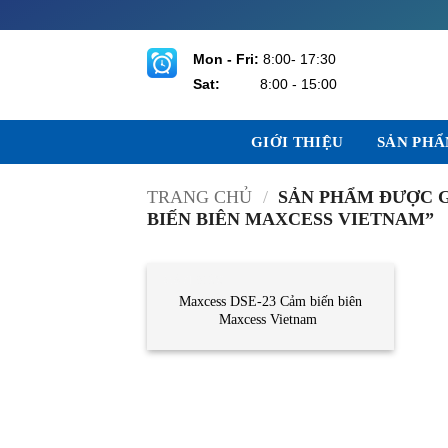
Bỏ
qua
nội
Mon - Fri:
8:00- 17:30
dung
Sat:
8:00 - 15:00
GIỚI THIỆU
SẢN PH
TRANG CHỦ
/
SẢN PHẨM ĐƯỢC G
BIẾN BIÊN MAXCESS VIETNAM”
CẢM BIẾN
Maxcess DSE-23 Cảm biến biên
Maxcess Vietnam