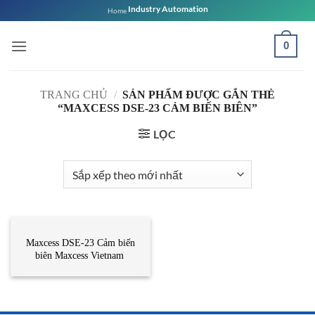
Bỏ
Industry Automation
Home
qua
nội
0
dung
TRANG CHỦ
/
SẢN PHẨM ĐƯỢC GẮN THẺ
“MAXCESS DSE-23 CẢM BIẾN BIÊN”
LỌC
CẢM BIẾN
Maxcess DSE-23 Cảm biến
biên Maxcess Vietnam