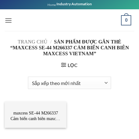
Bỏ
Industry Automation
Home
qua
nội
0
dung
TRANG CHỦ
/
SẢN PHẨM ĐƯỢC GẮN THẺ
“MAXCESS SE-44 M266337 CẢM BIẾN CANH BIÊN
MAXCESS VIETNAM”
LỌC
CẢM BIẾN
maxcess SE-44 M266337
Cảm biến canh biên maxcess
Vietnam