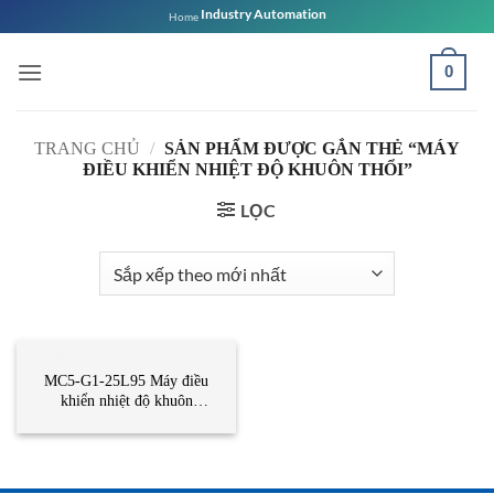
Bỏ
Industry Automation
Home
qua
nội
0
dung
TRANG CHỦ
/
SẢN PHẨM ĐƯỢC GẮN THẺ “MÁY
ĐIỀU KHIỂN NHIỆT ĐỘ KHUÔN THỔI”
LỌC
BỘ ĐIỀU KHIỂN
MC5-G1-25L95 Máy điều
khiển nhiệt độ khuôn
thổi Matsui Vietnam