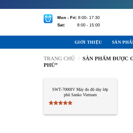
Bỏ
qua
nội
Mon - Fri:
8:00- 17:30
dung
Sat:
8:00 - 15:00
GIỚI THIỆU
SẢN PH
TRANG CHỦ
/
SẢN PHẨM ĐƯỢC G
PHỦ”
CẢM BIẾN
SWT-7000IV Máy đo độ dày lớp
phủ Sanko Vietnam
Được xếp
hạng
5
5
sao