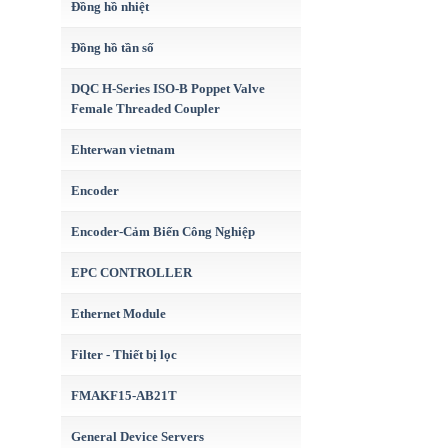
Đồng hồ nhiệt
Đồng hồ tần số
DQC H-Series ISO-B Poppet Valve
Female Threaded Coupler
Ehterwan vietnam
Encoder
Encoder-Cảm Biến Công Nghiệp
EPC CONTROLLER
Ethernet Module
Filter - Thiết bị lọc
FMAKF15-AB21T
General Device Servers