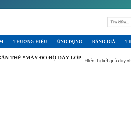
Tìm
kiếm:
ẨM
THƯƠNG HIỆU
ỨNG DỤNG
BẢNG GIÁ
TI
ẮN THẺ “MÁY ĐO ĐỘ DÀY LỚP
Hiển thị kết quả duy n