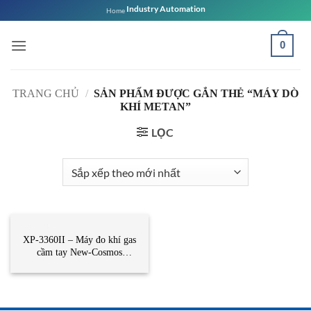
Bỏ
Industry Automation
Home
qua
nội
0
dung
TRANG CHỦ
/
SẢN PHẨM ĐƯỢC GẮN THẺ “MÁY DÒ
KHÍ METAN”
LỌC
CẢM BIẾN
XP-3360II – Máy đo khí gas
cầm tay New-Cosmos
Vietnam