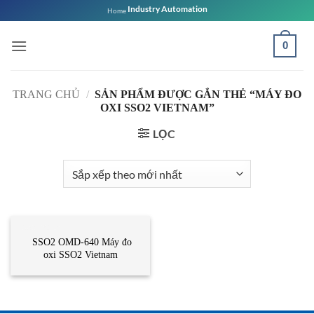
Bỏ
Industry Automation
Home
qua
nội
0
dung
TRANG CHỦ
/
SẢN PHẨM ĐƯỢC GẮN THẺ “MÁY ĐO
OXI SSO2 VIETNAM”
LỌC
CẢM BIẾN
SSO2 OMD-640 Máy đo
oxi SSO2 Vietnam