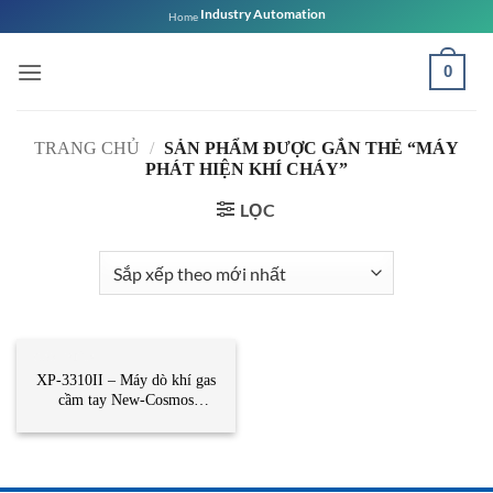
Bỏ
Industry Automation
Home
qua
nội
0
dung
TRANG CHỦ
/
SẢN PHẨM ĐƯỢC GẮN THẺ “MÁY
PHÁT HIỆN KHÍ CHÁY”
LỌC
CẢM BIẾN
XP-3310II – Máy dò khí gas
cầm tay New-Cosmos
Vietnam