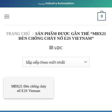
Bỏ
Industry Automation
Home
qua
nội
0
dung
TRANG CHỦ
/
SẢN PHẨM ĐƯỢC GẮN THẺ “MBX21
ĐÈN CHỐNG CHÁY NỔ E2S VIETNAM”
LỌC
BỘ BÁO CHÁY
MBX21 Đèn chống cháy
nổ E2S Vietnam