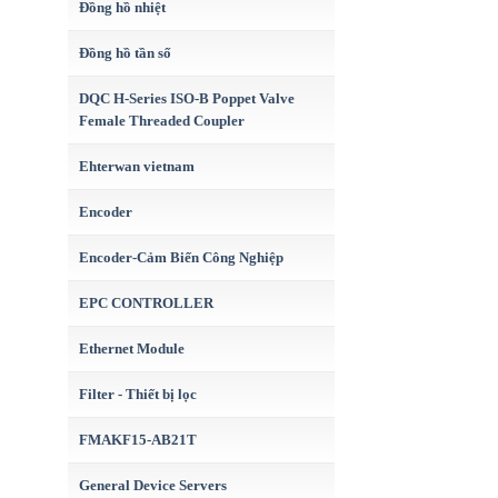
Đồng hồ nhiệt
Đồng hồ tần số
DQC H-Series ISO-B Poppet Valve
Female Threaded Coupler
Ehterwan vietnam
Encoder
Encoder-Cảm Biến Công Nghiệp
EPC CONTROLLER
Ethernet Module
Filter - Thiết bị lọc
FMAKF15-AB21T
General Device Servers