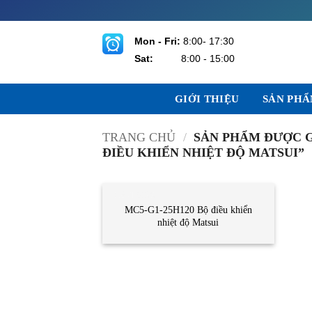
Bỏ
qua
nội
Mon - Fri:
8:00- 17:30
dung
Sat:
8:00 - 15:00
GIỚI THIỆU
SẢN PH
TRANG CHỦ
/
SẢN PHẨM ĐƯỢC GẮ
ĐIỀU KHIỂN NHIỆT ĐỘ MATSUI”
CẢM BIẾN
MC5-G1-25H120 Bộ điều khiển
nhiệt độ Matsui