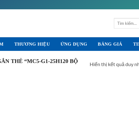
Tìm
kiếm:
ẨM
THƯƠNG HIỆU
ỨNG DỤNG
BẢNG GIÁ
TI
N THẺ “MC5-G1-25H120 BỘ
Hiển thị kết quả duy n