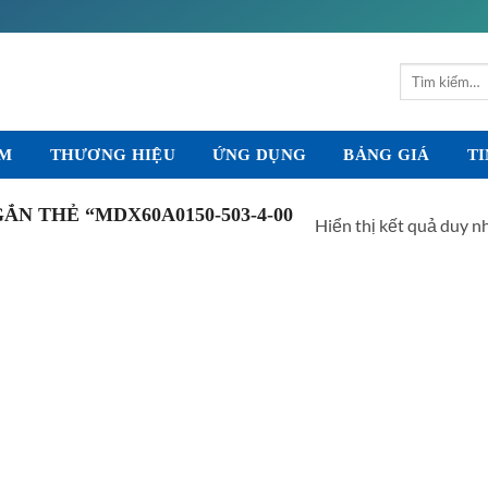
Tìm
kiếm:
ẨM
THƯƠNG HIỆU
ỨNG DỤNG
BẢNG GIÁ
TI
N THẺ “MDX60A0150-503-4-00
Hiển thị kết quả duy n