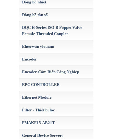
Đồng hồ nhiệt
Đồng hồ tần số
DQC H-Series ISO-B Poppet Valve
Female Threaded Coupler
Ehterwan vietnam
Encoder
Encoder-Cảm Biến Công Nghiệp
EPC CONTROLLER
Ethernet Module
Filter - Thiết bị lọc
FMAKF15-AB21T
General Device Servers