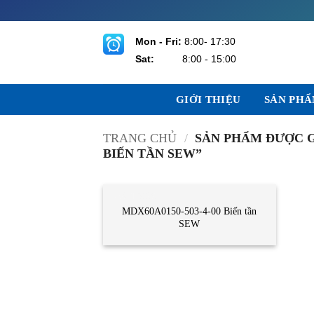
Bỏ
qua
nội
Mon - Fri:
8:00- 17:30
dung
Sat:
8:00 - 15:00
GIỚI THIỆU
SẢN PH
TRANG CHỦ
/
SẢN PHẨM ĐƯỢC GẮ
BIẾN TẦN SEW”
CẢM BIẾN
MDX60A0150-503-4-00 Biến tần
SEW