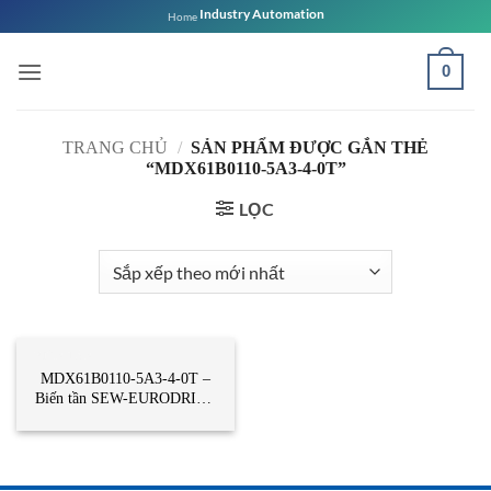
Bỏ
Industry Automation
Home
qua
nội
0
dung
TRANG CHỦ
/
SẢN PHẨM ĐƯỢC GẮN THẺ
“MDX61B0110-5A3-4-0T”
LỌC
BIẾN TẦN
MDX61B0110-5A3-4-0T –
Biến tần SEW-EURODRIVE
Vietnam – Sew Vietnam