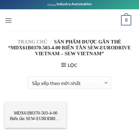
Bỏ
Industry Automation
Home
qua
nội
0
dung
TRANG CHỦ
/
SẢN PHẨM ĐƯỢC GẮN THẺ
“MDX61B0370-503-4-00 BIẾN TẦN SEW-EURODRIVE
VIETNAM – SEW VIETNAM”
LỌC
BIẾN TẦN
MDX61B0370-503-4-00
Biến tần SEW-EURODRIVE
Vietnam – Sew Vietnam