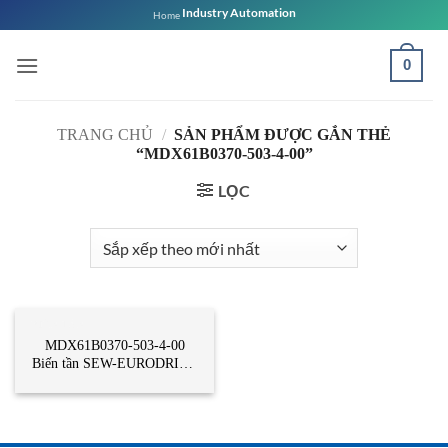
Bỏ
Industry Automation
Home
qua
nội
0
dung
TRANG CHỦ
/
SẢN PHẨM ĐƯỢC GẮN THẺ
“MDX61B0370-503-4-00”
LỌC
BIẾN TẦN
MDX61B0370-503-4-00
Biến tần SEW-EURODRIVE
Vietnam – Sew Vietnam