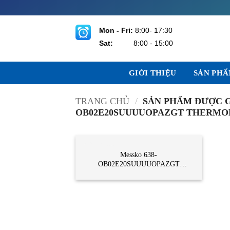
Bỏ
qua
nội
Mon - Fri:
8:00- 17:30
dung
Sat:
8:00 - 15:00
GIỚI THIỆU
SẢN PH
TRANG CHỦ
/
SẢN PHẨM ĐƯỢC G
OB02E20SUUUUOPAZGT THERMO
CẢM BIẾN
Messko 638-
OB02E20SUUUUOPAZGT
Thermometer Messko Vietnam