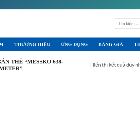
Tìm
kiếm:
ẨM
THƯƠNG HIỆU
ỨNG DỤNG
BẢNG GIÁ
TI
ẮN THẺ “MESSKO 638-
Hiển thị kết quả duy n
METER”