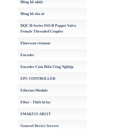
Đồng hồ nhiệt
Đồng hồ tần số
DQC H-Series ISO-B Poppet Valve
Female Threaded Coupler
Ehterwan vietnam
Encoder
Encoder-Cảm Biến Công Nghiệp
EPC CONTROLLER
Ethernet Module
Filter - Thiết bị lọc
FMAKF15-AB21T
General Device Servers