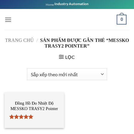
Bỏ
Industry Automation
Home
qua
nội
0
dung
TRANG CHỦ
/
SẢN PHẨM ĐƯỢC GẮN THẺ “MESSKO
TRASY2 POINTER”
LỌC
CẢM BIẾN
Đồng Hồ Đo Nhiệt Độ
MESSKO TRASY2 Pointer
Được xếp
hạng
5
5
sao