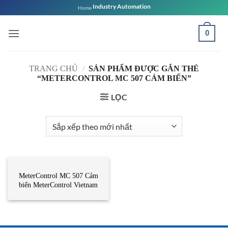
Bỏ
Industry Automation
Home
qua
nội
0
dung
TRANG CHỦ
/
SẢN PHẨM ĐƯỢC GẮN THẺ
“METERCONTROL MC 507 CẢM BIẾN”
LỌC
CẢM BIẾN
MeterControl MC 507 Cảm
biến MeterControl Vietnam