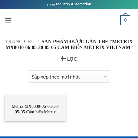
Bỏ
Industry Automation
Home
qua
nội
0
dung
TRANG CHỦ
/
SẢN PHẨM ĐƯỢC GẮN THẺ “METRIX
MX8030-06-05-30-05-05 CẢM BIẾN METRIX VIETNAM”
LỌC
DANH MỤC KHÁC
Metrix MX8030-06-05-30-
05-05 Cảm biến Metrix
Vietnam