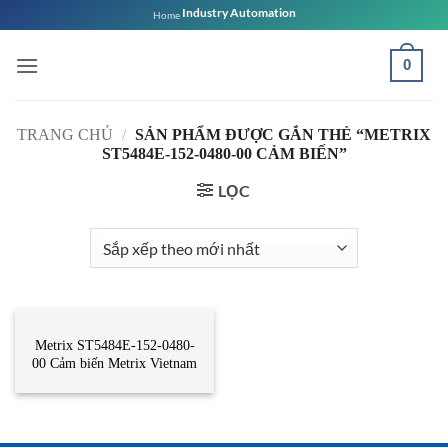
Bỏ
Industry Automation
Home
qua
nội
0
dung
TRANG CHỦ
/
SẢN PHẨM ĐƯỢC GẮN THẺ “METRIX
ST5484E-152-0480-00 CẢM BIẾN”
LỌC
CẢM BIẾN
Metrix ST5484E-152-0480-
00 Cảm biến Metrix Vietnam