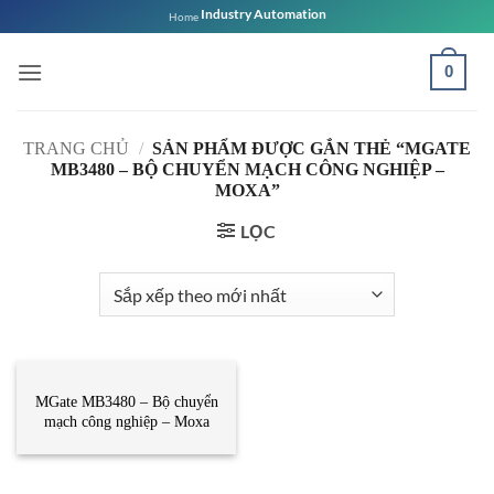
Bỏ
Industry Automation
Home
qua
nội
0
dung
TRANG CHỦ
/
SẢN PHẨM ĐƯỢC GẮN THẺ “MGATE
MB3480 – BỘ CHUYỂN MẠCH CÔNG NGHIỆP –
MOXA”
LỌC
BỘ CHUYỂN ĐỔI CÔNG NGHIỆP
MGate MB3480 – Bộ chuyển
mạch công nghiệp – Moxa