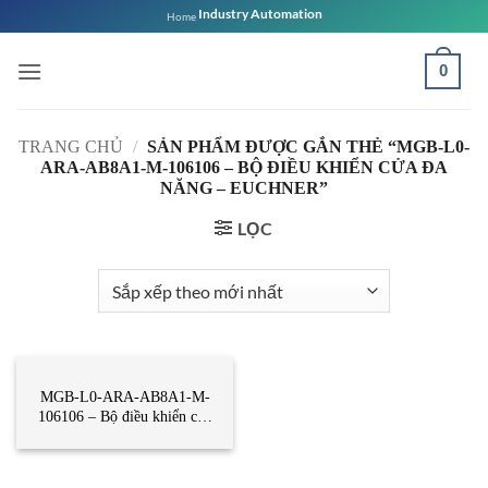
Bỏ
Industry Automation
Home
qua
nội
0
dung
TRANG CHỦ
/
SẢN PHẨM ĐƯỢC GẮN THẺ “MGB-L0-
ARA-AB8A1-M-106106 – BỘ ĐIỀU KHIỂN CỬA ĐA
NĂNG – EUCHNER”
LỌC
BỘ ĐIỀU KHIỂN
MGB-L0-ARA-AB8A1-M-
106106 – Bộ điều khiển cửa
đa năng – Euchner