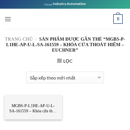
Bỏ
Industry Automation
Home
qua
nội
0
dung
TRANG CHỦ
/
SẢN PHẨM ĐƯỢC GẮN THẺ “MGBS-P-
L1HE-AP-U-L-SA-161559 – KHÓA CỬA THOÁT HIỂM –
EUCHNER”
LỌC
CẢM BIẾN
MGBS-P-L1HE-AP-U-L-
SA-161559 – Khóa cửa thoát
hiểm – Euchner