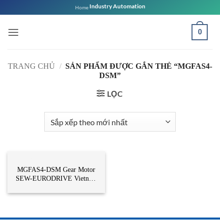
Bỏ
Industry Automation
Home
qua
nội
0
dung
TRANG CHỦ
/
SẢN PHẨM ĐƯỢC GẮN THẺ “MGFAS4-
DSM”
LỌC
CẢM BIẾN
MGFAS4-DSM Gear Motor
SEW-EURODRIVE Vietnam
– Sew Vietnam