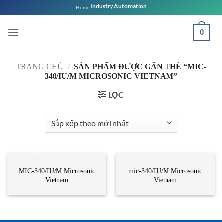
Bỏ
Industry Automation
Home
qua
nội
0
dung
TRANG CHỦ
/
SẢN PHẨM ĐƯỢC GẮN THẺ “MIC-
340/IU/M MICROSONIC VIETNAM”
LỌC
CẢM BIẾN
CẢM BIẾN
MIC-340/IU/M Microsonic
mic-340/IU/M Microsonic
Vietnam
Vietnam