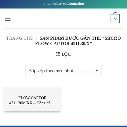
Bỏ
Industry Automation
Home
qua
nội
0
dung
TRANG CHỦ
/
SẢN PHẨM ĐƯỢC GẮN THẺ “MICRO
FLOW-CAPTOR 4511.30/X”
LỌC
CÔNG TẮC MỨC DẠNG XOAY
FLOW-CAPTOR
4311.30M/XX – Đồng hồ đo
lưu lượng nội tuyến –
WEBER sensor Vietnam –
STC Việt Nam