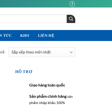
N TỨC
KHO
LIÊN HỆ
Đã
quả
sắp
xếp
theo
HỖ TRỢ
mới
nhất
Giao hàng toàn quốc
Sản phẩm chính hãng
sản
phẩm nhập khẩu 100%