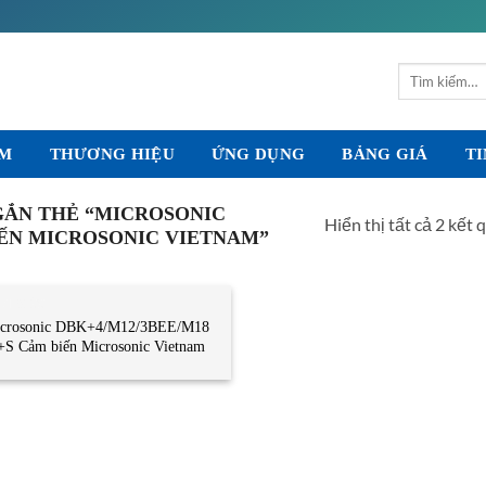
Tìm
kiếm:
ẨM
THƯƠNG HIỆU
ỨNG DỤNG
BẢNG GIÁ
TI
ẮN THẺ “MICROSONIC
Hiển thị tất cả 2 kết 
BIẾN MICROSONIC VIETNAM”
M BIẾN
crosonic DBK+4/M12/3BEE/M18
+S Cảm biến Microsonic Vietnam