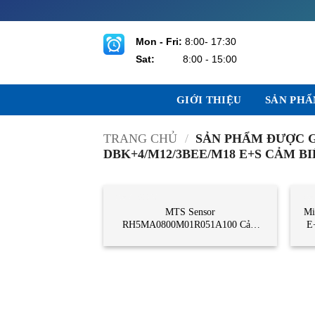
Bỏ
qua
nội
Mon - Fri:
8:00- 17:30
dung
Sat:
8:00 - 15:00
GIỚI THIỆU
SẢN PH
TRANG CHỦ
/
SẢN PHẨM ĐƯỢC G
DBK+4/M12/3BEE/M18 E+S CẢM 
CẢM BIẾN
CẢ
MTS Sensor
Mi
RH5MA0800M01R051A100 Cảm
E
biến vi trí MTS Sensor Vietnam