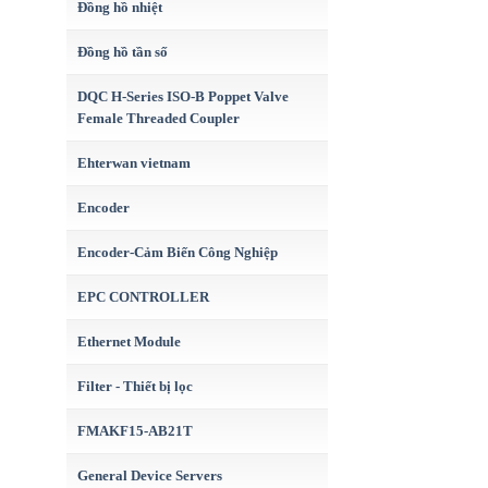
Đồng hồ nhiệt
Đồng hồ tần số
DQC H-Series ISO-B Poppet Valve
Female Threaded Coupler
Ehterwan vietnam
Encoder
Encoder-Cảm Biến Công Nghiệp
EPC CONTROLLER
Ethernet Module
Filter - Thiết bị lọc
FMAKF15-AB21T
General Device Servers