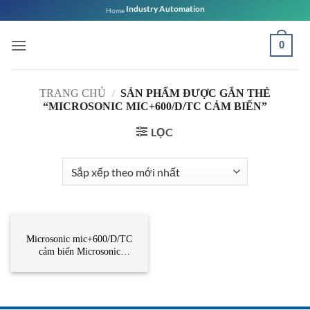
Bỏ
Industry Automation
Home
qua
nội
0
dung
TRANG CHỦ
/
SẢN PHẨM ĐƯỢC GẮN THẺ
“MICROSONIC MIC+600/D/TC CẢM BIẾN”
LỌC
CẢM BIẾN
Microsonic mic+600/D/TC
cảm biến Microsonic
Vietnam