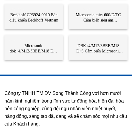
CẢM BIẾN
CẢM BIẾN
Beckhoff CP3924-0010 Bản
Microsonic mic+600/D/TC
điều khiển Beckhoff Vietnam
Cảm biến siêu âm
Microsonic Vietnam
CẢM BIẾN
CẢM BIẾN
Microsonic
DBK+4/M12/3BEE/M18
dbk+4/M12/3BEE/M18 E+S
E+S Cảm biến Microsonic
Cảm biến siêu âm
Vietnam
Microsonic Vietnam
Công ty TNHH TM DV Song Thành Công với hơn mười
năm kinh nghiệm trong lĩnh vực tự động hóa hiện đại hóa
nên công nghiệp, cùng đội ngũ nhân viên nhiệt huyết,
năng động, sáng tạo đã, đang và sẽ chăm sóc mọi nhu cầu
của Khách hàng.