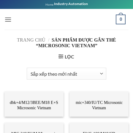
Bỏ
Industry Automation
Home
qua
nội
0
dung
TRANG CHỦ
/
SẢN PHẨM ĐƯỢC GẮN THẺ
“MICROSONIC VIETNAM”
LỌC
CẢM BIẾN
CẢM BIẾN
dbk+4/M12/3BEE/M18 E+S
mic+340/IU/TC Microsonic
Microsonic Vietnam
Vietnam
CẢM BIẾN
CẢM BIẾN