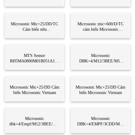
Vietnam
CẢM BIẾN
CẢM BIẾN
Microsonic Mic+25/DD/TC
Microsonic mic+600/D/TC
Cảm biến siêu
cảm biến Microsonic
âm Microsonic Vietnam
Vietnam
CẢM BIẾN
CẢM BIẾN
MTS Sensor
Microsonic
RH5MA0800M01R051A100
DBK+4/M12/3BEE/M18
Cảm biến vi trí MTS Sensor
E+S Cảm biến Microsonic
Vietnam
Vietnam
CẢM BIẾN
CẢM BIẾN
Microsonic Mic+25/DD Cảm
Microsonic Mic+25/DD Cảm
biến Microsonic Vietnam
biến Microsonic Vietnam
CẢM BIẾN
CẢM BIẾN
Microsonic
Microsonic
dbk+4/Empf/M12/3BEE/M18
DBK+4/EMPF/3CDD/M18
Cảm biến Microsonic
Cảm biến Microsonic
Vietnam
Vietnam