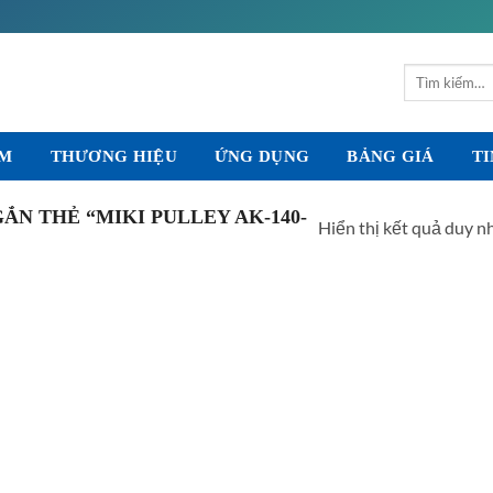
Tìm
kiếm:
ẨM
THƯƠNG HIỆU
ỨNG DỤNG
BẢNG GIÁ
TI
N THẺ “MIKI PULLEY AK-140-
Hiển thị kết quả duy n