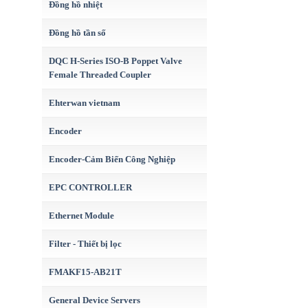
Đồng hồ nhiệt
Đồng hồ tần số
DQC H-Series ISO-B Poppet Valve
Female Threaded Coupler
Ehterwan vietnam
Encoder
Encoder-Cảm Biến Công Nghiệp
EPC CONTROLLER
Ethernet Module
Filter - Thiết bị lọc
FMAKF15-AB21T
General Device Servers