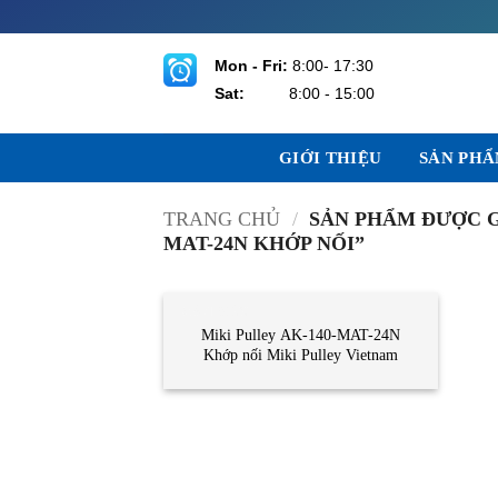
Bỏ
qua
nội
Mon - Fri:
8:00- 17:30
dung
Sat:
8:00 - 15:00
GIỚI THIỆU
SẢN PH
TRANG CHỦ
/
SẢN PHẨM ĐƯỢC GẮ
MAT-24N KHỚP NỐI”
CẢM BIẾN
Miki Pulley AK-140-MAT-24N
Khớp nối Miki Pulley Vietnam