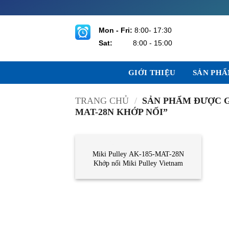
Bỏ
qua
nội
Mon - Fri:
8:00- 17:30
dung
Sat:
8:00 - 15:00
GIỚI THIỆU
SẢN PH
TRANG CHỦ
/
SẢN PHẨM ĐƯỢC GẮ
MAT-28N KHỚP NỐI”
CẢM BIẾN
Miki Pulley AK-185-MAT-28N
Khớp nối Miki Pulley Vietnam