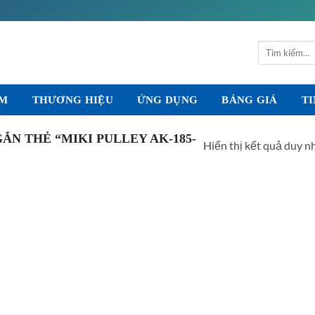
Tìm
kiếm:
ẨM
THƯƠNG HIỆU
ỨNG DỤNG
BẢNG GIÁ
TI
N THẺ “MIKI PULLEY AK-185-
Hiển thị kết quả duy n