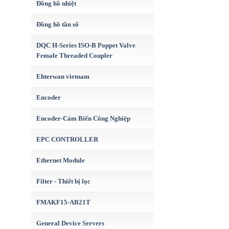
Đồng hồ nhiệt
Đồng hồ tần số
DQC H-Series ISO-B Poppet Valve
Female Threaded Coupler
Ehterwan vietnam
Encoder
Encoder-Cảm Biến Công Nghiệp
EPC CONTROLLER
Ethernet Module
Filter - Thiết bị lọc
FMAKF15-AB21T
General Device Servers