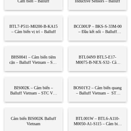
Cảm biến – Balluff
Inductive Sensors – Balluff
CẢM BIẾN VỊ TRÍ
ENCODER-CẢM BIẾN CÔNG NGHIỆP
BTL7-P511-M0200-B-KA15
BCC00UP – BKS-S-33M-00
– Cảm biến vị trí – Balluff
– Đầu kết nối – Balluff
Vietnam -STC Vietnam
CẢM BIẾN TIỆM CẬN
CẢM BIẾN VỊ TRÍ
BHS0041 – Cảm biến tiệm
BTL04N9 BTL5-E17-
cận – Balluff Vietnam – STC
M0075-B-NEX-S32- Cảm
Vietnam
biến vị trí – Balluff
Vietnam- STC Việt Nam
DANH MỤC KHÁC
DANH MỤC KHÁC
BIS002K – Cảm biến –
BOS01Y2 – Cảm biến quang
Balluff Vietnam – STC Việt
– Balluff Vietnam – STC
Nam
Vietnam
CẢM BIẾN
CẢM BIẾN
Cảm biến BIS002K Balluff
BTL001W – BTL6-A110-
Vietnam
M0050-A1-S115 – Cảm biến
vị trí – Balluff Vietnam –