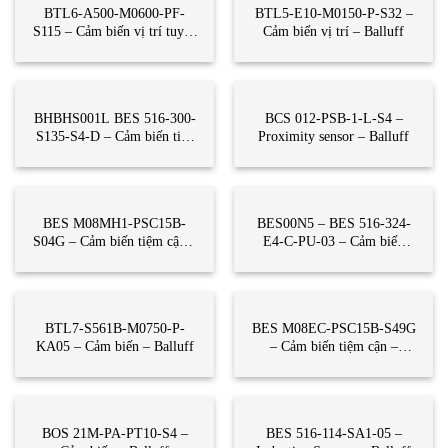
BTL6-A500-M0600-PF-
BTL5-E10-M0150-P-S32 –
S115 – Cảm biến vị trí tuyến
Cảm biến vị trí – Balluff
tính – Balluff
CẢM BIẾN
CẢM BIẾN TIỆM CẬN
BHBHS001L BES 516-300-
BCS 012-PSB-1-L-S4 –
S135-S4-D – Cảm biến tiện
Proximity sensor – Balluff
cận – Balluff
CẢM BIẾN
CẢM BIẾN
BES M08MH1-PSC15B-
BES00N5 – BES 516-324-
S04G – Cảm biến tiệm cận –
E4-C-PU-03 – Cảm biến
Balluff
tiệm cận – Balluff
CẢM BIẾN
CẢM BIẾN TIỆM CẬN
BTL7-S561B-M0750-P-
BES M08EC-PSC15B-S49G
KA05 – Cảm biến – Balluff
– Cảm biến tiệm cận –
Balluff
CẢM BIẾN
CẢM BIẾN TIỆM CẬN
BOS 21M-PA-PT10-S4 –
BES 516-114-SA1-05 –