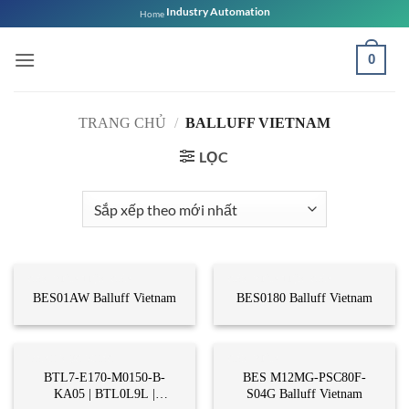
Bỏ
Industry Automation
Home
qua
nội
0
dung
TRANG CHỦ
/
BALLUFF VIETNAM
LỌC
CẢM BIẾN TIỆM CẬN
CẢM BIẾN TIỆM CẬN
BES01AW Balluff Vietnam
BES0180 Balluff Vietnam
DANH MỤC KHÁC
CẢM BIẾN
BTL7-E170-M0150-B-
BES M12MG-PSC80F-
KA05 | BTL0L9L |
S04G Balluff Vietnam