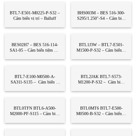
CẢM BIẾN
CẢM BIẾN
BTL7-E501-M0225-P-S32 –
BHS003M – BES 516-300-
Cảm biến vị trí – Balluff
S295/1.250″-S4 – Cảm biến
tiệm cận – Balluff
CẢM BIẾN
CẢM BIẾN
BES02H7 – BES 516-114-
BTL1J3W – BTL7-E501-
SA1-05 – Cảm biến tiệm cận
M1500-P-S32 – Cảm biến vị
– Balluff
trí – Balluff
CẢM BIẾN
CẢM BIẾN
BTL7-E100-M0500-A-
BTL2JAK BTL7-S573-
SA311-S135 – Cảm biến vị
M1200-P-S32 – Cảm biến
trí –Balluff
vị trí – Balluff
CẢM BIẾN
CẢM BIẾN
BTL0TFN BTL6-A500-
BTL0MT6 BTL7-E500-
M2000-PF-S115 – Cảm biến
M0500-B-S32 – Cảm biến vị
vị trí – Balluff
trí – Balluff
CẢM BIẾN
CẢM BIẾN