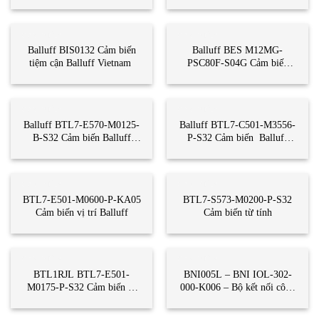
Balluff Vietnam
CẢM BIẾN
CẢM BIẾN
Balluff BIS0132 Cảm biến
Balluff BES M12MG-
tiệm cận Balluff Vietnam
PSC80F-S04G Cảm biến
Balluff Vietnam
CẢM BIẾN
CẢM BIẾN
Balluff BTL7-E570-M0125-
Balluff BTL7-C501-M3556-
B-S32 Cảm biến Balluff
P-S32 Cảm biến Balluff
Vietnam
Vietnam
CẢM BIẾN
CẢM BIẾN
BTL7-E501-M0600-P-KA05
BTL7-S573-M0200-P-S32
Cảm biến vị trí Balluff
Cảm biến từ tính
CẢM BIẾN
CẢM BIẾN
BTL1RJL BTL7-E501-
BNI005L – BNI IOL-302-
M0175-P-S32 Cảm biến vị
000-K006 – Bộ kết nối công
trí Balluff
nghiệp – Balluff