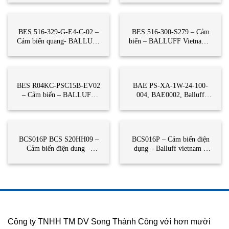
STC Vietnam | BTL001W –
BTL6-A110-M0050-A1-
CẢM BIẾN
DANH MỤC KHÁC
S115
BES 516-329-G-E4-C-02 –
BES 516-300-S279 – Cảm
Cảm biến quang- BALLUFF
biến – BALLUFF Vietnam –
Vietnam – STC Vietnam |
STC Vietnam | BES 516-
BES 516-329-G-E4-C-02
300-S279 BALLUFF
BALLUFF
DANH MỤC KHÁC
DANH MỤC KHÁC
BES R04KC-PSC15B-EV02
BAE PS-XA-1W-24-100-
– Cảm biến – BALLUFF
004, BAE0002, Balluff
Vietnam – STC Vietnam |
Vietnam, STC Vietnam |
BES R04KC-PSC15B-EV02
BAE PS-XA-1W-24-100-
BALLUFF
004 BALLUFF
DANH MỤC KHÁC
DANH MỤC KHÁC
BCS016P BCS S20HH09 –
BCS016P – Cảm biến điện
Cảm biến điện dung –
dụng – Balluff vietnam –
Balluff vietnam – STC
STC vietnam
Công ty TNHH TM DV Song Thành Công với hơn mười