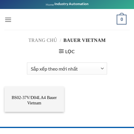
Bỏ
Industry Automation
Home
qua
nội
0
dung
TRANG CHỦ
/
BAUER VIETNAM
LỌC
CẢM BIẾN
BS02-37V/D04LA4 Bauer
Vietnam