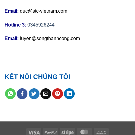
Email:
duc@stc-vietnam.com
Hotline 3:
0345926244
Email:
luyen@songthanhcong.com
KẾT NỐI CHÚNG TÔI
Visa
PayPal
Stripe
MasterCard
Cash