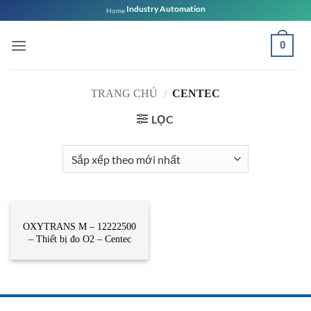
Bỏ
Industry Automation
Home
qua
nội
0
dung
TRANG CHỦ
/
CENTEC
LỌC
CẢM BIẾN
OXYTRANS M – 12222500
– Thiết bị đo O2 – Centec