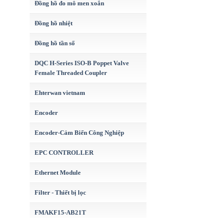
Đồng hồ đo mô men xoắn
Đồng hồ nhiệt
Đồng hồ tần số
DQC H-Series ISO-B Poppet Valve
Female Threaded Coupler
Ehterwan vietnam
Encoder
Encoder-Cảm Biến Công Nghiệp
EPC CONTROLLER
Ethernet Module
Filter - Thiết bị lọc
FMAKF15-AB21T