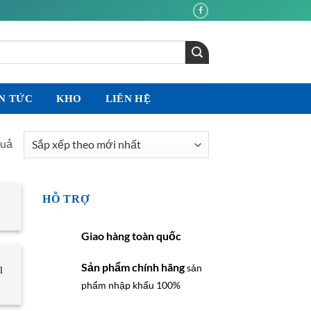
N TỨC
KHO
LIÊN HỆ
Đã
quả
sắp
xếp
theo
HỖ TRỢ
mới
nhất
Giao hàng toàn quốc
Sản phẩm chính hãng
sản
l
phẩm nhập khẩu 100%