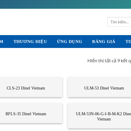
Tìm
kiếm:
ẨM
THƯƠNG HIỆU
ỨNG DỤNG
BẢNG GIÁ
TI
Hiển thị tất cả 9 kết 
M BIẾN
CẢM BIẾN
CLS-23 Dinel Vietnam
ULM-53 Dinel Vietnam
M BIẾN
DANH MỤC KHÁC
RFLS-35 Dinel Vietnam
ULM-53N-06-G-I-B-M-K2 Dine
Vietnam