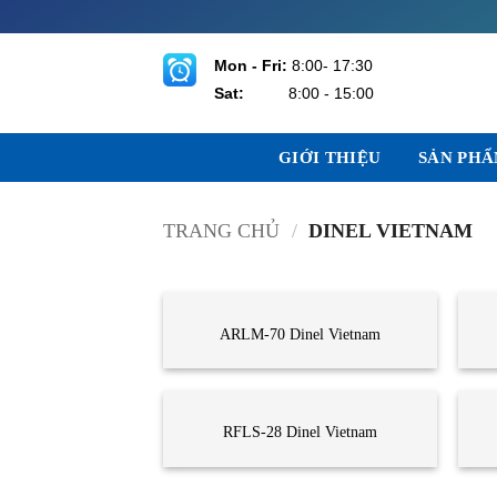
Bỏ
qua
nội
Mon - Fri:
8:00- 17:30
dung
Sat:
8:00 - 15:00
GIỚI THIỆU
SẢN PH
TRANG CHỦ
/
DINEL VIETNAM
CẢM BIẾN
CẢ
ARLM-70 Dinel Vietnam
CẢM BIẾN
CẢ
RFLS-28 Dinel Vietnam