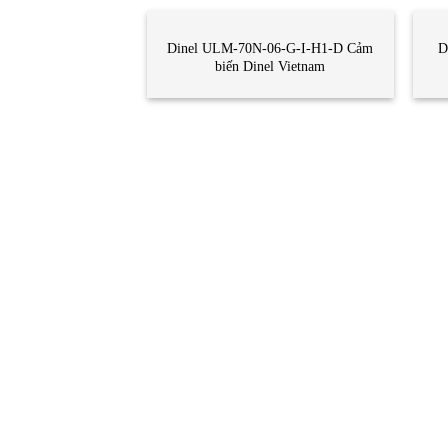
CẢM BIẾN
CẢ
Dinel ULM-70N-06-G-I-H1-D Cảm
D
biến Dinel Vietnam