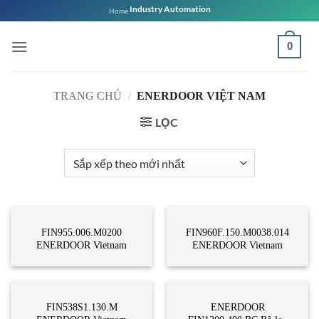
Bỏ
Industry Automation
Home
qua
nội
0
dung
TRANG CHỦ
/
ENERDOOR VIỆT NAM
LỌC
CẢM BIẾN
CẢM BIẾN
FIN955.006.M0200
FIN960F.150.M0038.014
ENERDOOR Vietnam
ENERDOOR Vietnam
CẢM BIẾN
CẢM BIẾN
FIN538S1.130.M
ENERDOOR