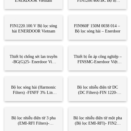
ENERDOOR Vietnam
FIN1200.400.BC Bộ lọc
nhiễu ENERDOOR Vietnam
BỘ ĐIỀU KHIỂN
BỘ LỌC SÓNG HÀI (HARMONIC FILTERS)
FIN1220.100.V Bộ lọc sóng
FIN960F 150M 0038 014 –
hài ENERDOOR Vietnam
Bộ lọc sóng hài – Enerdoor
THIẾT BỊ CHỐNG SÉT LAN TRUYỀN
THIẾT BỊ ỔN ÁP CÔNG NGHIỆP
Thiết bị chống sét lan truyền
Thiết bị ổn áp công nghiệp –
-BG(G)25- Enerdoor Việt
FINSMC-Enerdoor Việt
Nam- Song Thành Công Việt
Nam- STC Việt Nam
Nam
BỘ LỌC SÓNG HÀI (HARMONIC FILTERS)
BỘ LỌC NHIỄU ĐIỆN TỪ
Bộ lọc sóng hài (Harmonic
Bộ lọc nhiễu điện từ DC
Filters) -FINFF 3% Line
(DC Filters)-FIN 1220-
Reactor 230 Vac- Enerdoor
Enerdoor Việt Nam – Song
Việt Nam
Thành Công Việt Nam
BỘ LỌC NHIỄU ĐIỆN TỪ
BỘ LỌC NHIỄU ĐIỆN TỪ
Bộ lọc nhiễu điện từ 3 pha
Bộ lọc nhiễu điện từ một pha
(EMI-RFI Filters)-
(Bộ lọc EMI-RFI)- FIN21-
FIN1200.005.V-Enerdoor
Enedoor Việt Nam – Song