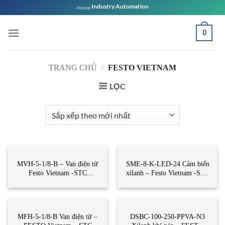
Bỏ
Industry Automation
Home
qua
nội
0
dung
TRANG CHỦ
/
FESTO VIETNAM
LỌC
VAN ĐIỀU KHIỂN KHÍ NÉN
XILANH
MVH-5-1/8-B – Van điện từ
SME-8-K-LED-24 Cảm biến
Festo Vietnam -STC
xilanh – Festo Vietnam -STC
Vietnam
Vietnam | SME-8-K-LED-24
FESTO
XILANH
CẢM BIẾN
MFH-5-1/8-B Van điện từ –
DSBC-100-250-PPVA-N3