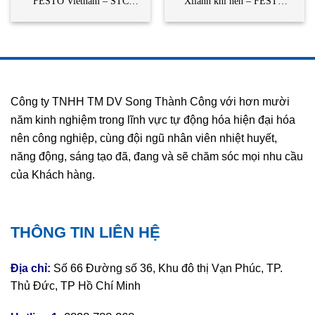
FESTO Vietnam – STC
Xilanh khí nén – FESTO
Vietnam | MFH-5-1/8-B
Vietnam – STC Vietnam |
FESTO
DSBC-100-250-PPVA-N3
FESTO
Công ty TNHH TM DV Song Thành Công với hơn mười
năm kinh nghiệm trong lĩnh vực tự động hóa hiện đại hóa
nên công nghiệp, cùng đội ngũ nhân viên nhiệt huyết,
năng động, sáng tạo đã, đang và sẽ chăm sóc mọi nhu cầu
của Khách hàng.
THÔNG TIN LIÊN HỆ
Địa chỉ:
Số 66 Đường số 36, Khu đô thị Vạn Phúc, TP.
Thủ Đức, TP Hồ Chí Minh