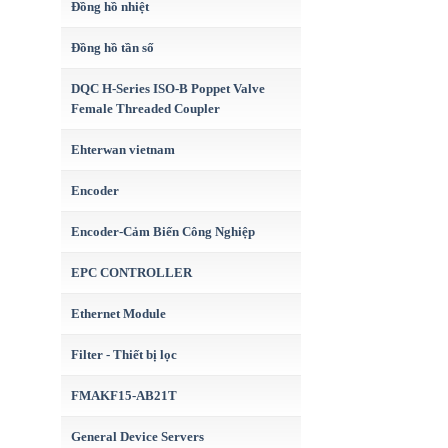
Đồng hồ nhiệt
Đồng hồ tần số
DQC H-Series ISO-B Poppet Valve
Female Threaded Coupler
Ehterwan vietnam
Encoder
Encoder-Cảm Biến Công Nghiệp
EPC CONTROLLER
Ethernet Module
Filter - Thiết bị lọc
FMAKF15-AB21T
General Device Servers