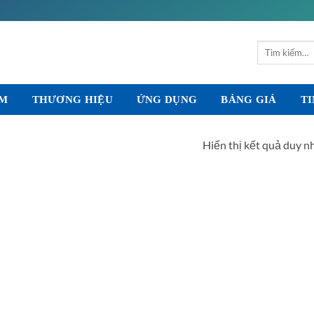
Tìm
kiếm:
ẨM
THƯƠNG HIỆU
ỨNG DỤNG
BẢNG GIÁ
TI
Hiển thị kết quả duy n
T