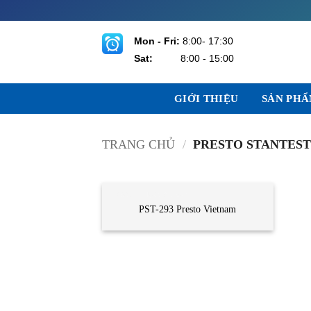
Bỏ
qua
nội
Mon - Fri:
8:00- 17:30
dung
Sat:
8:00 - 15:00
GIỚI THIỆU
SẢN PH
TRANG CHỦ
/
PRESTO STANTES
DANH MỤC KHÁC
PST-293 Presto Vietnam