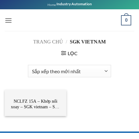
Bỏ
Industry Automation
Home
qua
nội
0
dung
TRANG CHỦ
/
SGK VIETNAM
LỌC
DANH MỤC KHÁC
NCLFZ 15A – Khớp nối
xoay – SGK vietnam – STC
vietnam