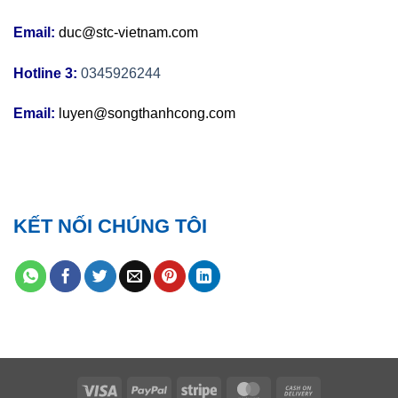
Email:
duc@stc-vietnam.com
Hotline 3:
0345926244
Email:
luyen@songthanhcong.com
KẾT NỐI CHÚNG TÔI
Visa
PayPal
Stripe
MasterCard
Cash