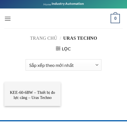
Bỏ
Industry Automation
Home
qua
nội
0
dung
TRANG CHỦ
/
URAS TECHNO
LỌC
CẢM BIẾN
KEE-60-6BW – Thiết bị đo
lực căng – Uras Techno