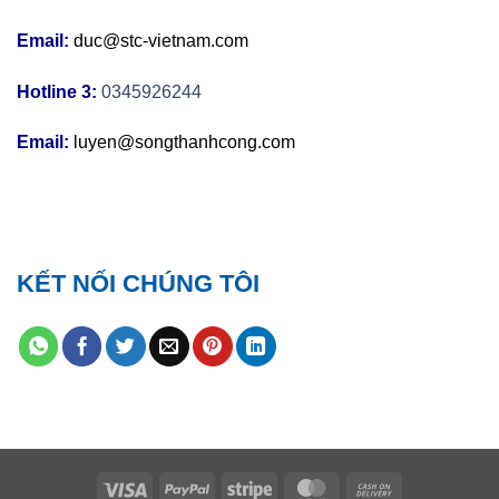
Email:
duc@stc-vietnam.com
Hotline 3:
0345926244
Email:
luyen@songthanhcong.com
KẾT NỐI CHÚNG TÔI
Visa
PayPal
Stripe
MasterCard
Cash