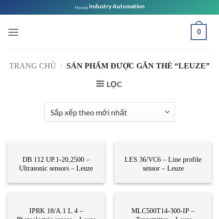
Bỏ
Industry Automation
Home
qua
nội
0
dung
TRANG CHỦ
/
SẢN PHẨM ĐƯỢC GẮN THẺ “LEUZE”
LỌC
CẢM BIẾN QUANG
CẢM BIẾN QUANG
DB 112 UP.1-20,2500 –
LES 36/VC6 – Line profile
Ultrasonic sensors – Leuze
sensor – Leuze
CẢM BIẾN QUANG
CẢM BIẾN QUANG
IPRK 18/A.1 L.4 –
MLC500T14-300-IP –