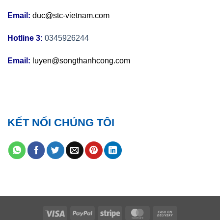
Email:
duc@stc-vietnam.com
Hotline 3:
0345926244
Email:
luyen@songthanhcong.com
KẾT NỐI CHÚNG TÔI
Visa
PayPal
Stripe
MasterCard
Cash