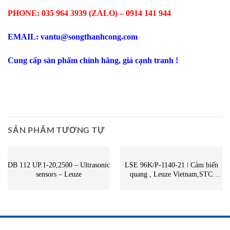
PHONE: 035 964 3939 (ZALO) – 0914 141 944
EMAIL: vantu@songthanhcong.com
Cung cấp sản phẩm chính hãng, giá cạnh tranh !
SẢN PHẨM TƯƠNG TỰ
CẢM BIẾN QUANG
CẢM BIẾN
DB 112 UP.1-20,2500 – Ultrasonic
LSE 96K/P-1140-21 ǀ Cảm biến
sensors – Leuze
quang , Leuze Vietnam,STC
Vietnam