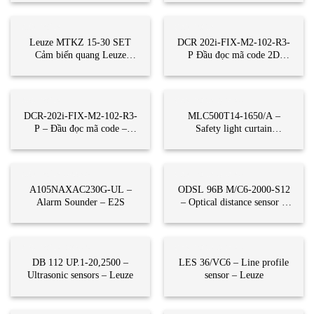
CẢM BIẾN
CẢM BIẾN
Leuze MTKZ 15-30 SET
DCR 202i-FIX-M2-102-R3-
Cảm biến quang Leuze
P Đầu đọc mã code 2D
Vietnam
Leuze Vietnam
CẢM BIẾN
CẢM BIẾN QUANG
DCR-202i-FIX-M2-102-R3-
MLC500T14-1650/A –
P – Đầu đọc mã code –
Safety light curtain
Leuze
transmitter – Leuze
CẢM BIẾN QUANG
CẢM BIẾN QUANG
A105NAXAC230G-UL –
ODSL 96B M/C6-2000-S12
Alarm Sounder – E2S
– Optical distance sensor –
Leuze
CẢM BIẾN QUANG
CẢM BIẾN QUANG
DB 112 UP.1-20,2500 –
LES 36/VC6 – Line profile
Ultrasonic sensors – Leuze
sensor – Leuze