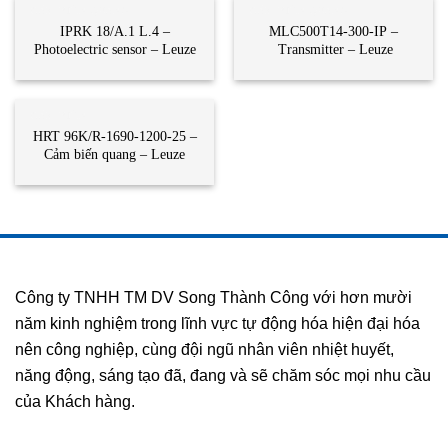
CẢM BIẾN QUANG
CẢM BIẾN QUANG
IPRK 18/A.1 L.4 –
MLC500T14-300-IP –
Photoelectric sensor – Leuze
Transmitter – Leuze
CẢM BIẾN
HRT 96K/R-1690-1200-25 –
Cảm biến quang – Leuze
Công ty TNHH TM DV Song Thành Công với hơn mười
năm kinh nghiệm trong lĩnh vực tự động hóa hiện đại hóa
nên công nghiệp, cùng đội ngũ nhân viên nhiệt huyết,
năng động, sáng tạo đã, đang và sẽ chăm sóc mọi nhu cầu
của Khách hàng.