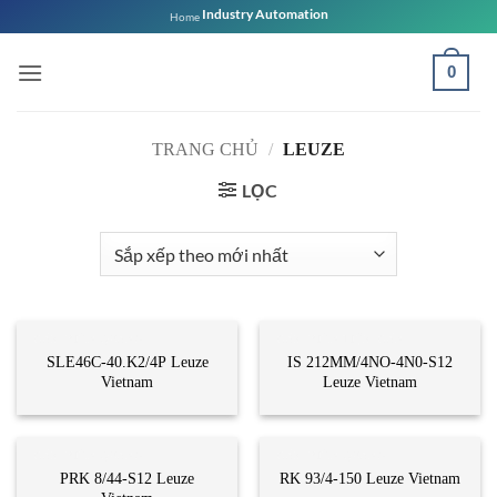
Bỏ
Industry Automation
Home
qua
nội
0
dung
TRANG CHỦ
/
LEUZE
LỌC
CẢM BIẾN QUANG
CẢM BIẾN TIỆM CẬN
SLE46C-40.K2/4P Leuze
IS 212MM/4NO-4N0-S12
Vietnam
Leuze Vietnam
CẢM BIẾN QUANG
CẢM BIẾN QUANG
PRK 8/44-S12 Leuze
RK 93/4-150 Leuze Vietnam