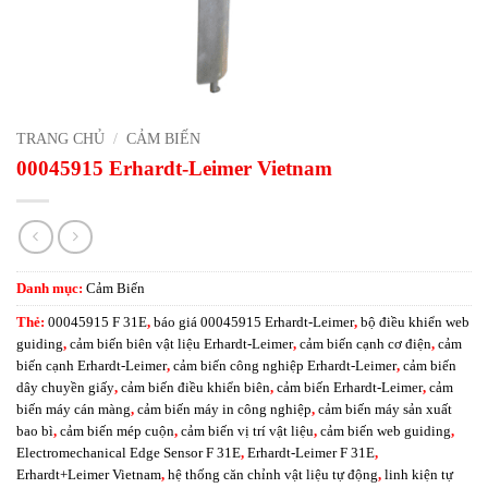
TRANG CHỦ
/
CẢM BIẾN
00045915 Erhardt-Leimer Vietnam
Danh mục:
Cảm Biến
Thẻ:
00045915 F 31E
,
báo giá 00045915 Erhardt-Leimer
,
bộ điều khiển web
guiding
,
cảm biến biên vật liệu Erhardt-Leimer
,
cảm biến cạnh cơ điện
,
cảm
biến cạnh Erhardt-Leimer
,
cảm biến công nghiệp Erhardt-Leimer
,
cảm biến
dây chuyền giấy
,
cảm biến điều khiển biên
,
cảm biến Erhardt-Leimer
,
cảm
biến máy cán màng
,
cảm biến máy in công nghiệp
,
cảm biến máy sản xuất
bao bì
,
cảm biến mép cuộn
,
cảm biến vị trí vật liệu
,
cảm biến web guiding
,
Electromechanical Edge Sensor F 31E
,
Erhardt-Leimer F 31E
,
Erhardt+Leimer Vietnam
,
hệ thống căn chỉnh vật liệu tự động
,
linh kiện tự