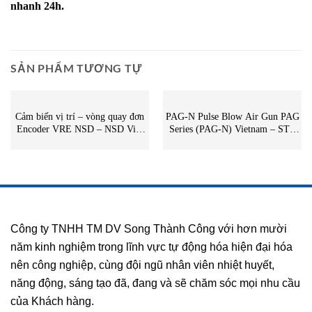
nhanh 24h.
SẢN PHẨM TƯƠNG TỰ
CẢM BIẾN
CẢM BIẾN
Cảm biến vị trí – vòng quay đơn
PAG-N Pulse Blow Air Gun PAG
Encoder VRE NSD – NSD Việt
Series (PAG-N) Vietnam – STC
Nam
Vietnam | PAG-N Koganei
Vietnam
Công ty TNHH TM DV Song Thành Công với hơn mười
năm kinh nghiệm trong lĩnh vực tự động hóa hiện đại hóa
nên công nghiệp, cùng đội ngũ nhân viên nhiệt huyết,
năng động, sáng tạo đã, đang và sẽ chăm sóc mọi nhu cầu
của Khách hàng.