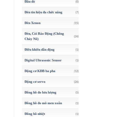
Đầu dò
(0)
Đèn tín hiệu đa chức năng
(7)
Đèn Xenon
(15)
Đèn, Còi Báo Động (Chống
(26)
Cháy Nổ)
Điều khiển dẫn động
(1)
Digital Ultrasonic Sensor
(1)
Động cơ KĐB ba pha
(12)
Động cơ servo
(26)
Đồng hồ đo lưu lượng
(5)
Đồng hồ đo mô men xoắn
(1)
Đồng hồ nhiệt
(1)