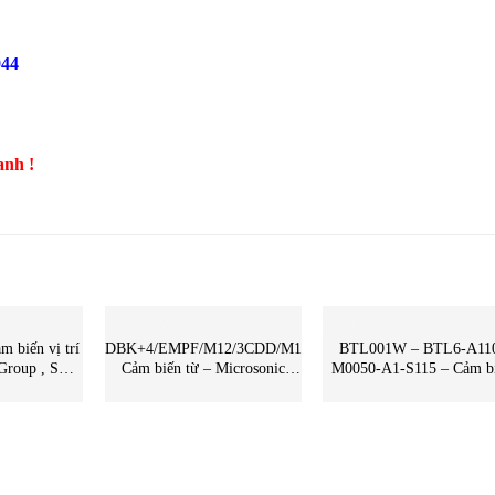
944
anh !
CẢM BIẾN
CẢM BIẾN
biến vị trí
DBK+4/EMPF/M12/3CDD/M18
BTL001W – BTL6-A11
 Group , STC
Cảm biến từ – Microsonic
M0050-A1-S115 – Cảm b
-256PWB NSD
Vietnam – STC Vietnam |
vị trí – Balluff Vietnam –
DBK+4/EMPF/M12/3CDD/M18
Vietnam | BTL001W – BT
Microsonic
A110-M0050-A1-S115