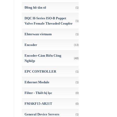
Đồng hồ tần số
(1)
DQC H-Series ISO-B Poppet
(1)
Valve Female Threaded Coupler
Ehterwan vietnam
(1)
Encoder
(13)
Encoder-Cảm Biến Công
(48)
Nghiệp
EPC CONTROLLER
(1)
Ethernet Module
(1)
Filter - Thiết bị lọc
(0)
FMAKF15-AB21T
(0)
General Device Servers
(1)