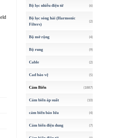
Bộ lọc nhiễu điện từ
(6)
eld
Bộ lọc sóng hài (Harmonic
(2)
Filters)
Bộ mở rộng
(4)
Bộ rung
(9)
Cable
(2)
Cad bảo vệ
(5)
Cảm Biến
(1887)
Cảm biến áp suất
(10)
cảm biến báo lửa
(4)
Cảm biến điện dung
(7)
Cảm biến điện từ
(1)