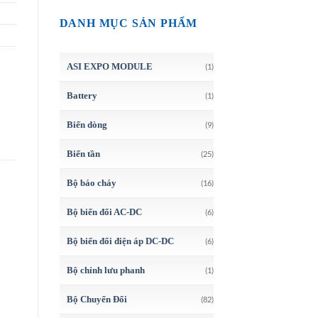
DANH MỤC SẢN PHẨM
ASI EXPO MODULE
(1)
Battery
(1)
Biến dòng
(9)
Biến tần
(25)
Bộ báo cháy
(16)
Bộ biến đổi AC-DC
(6)
Bộ biến đổi điện áp DC-DC
(6)
Bộ chỉnh lưu phanh
(1)
Bộ Chuyển Đổi
(82)