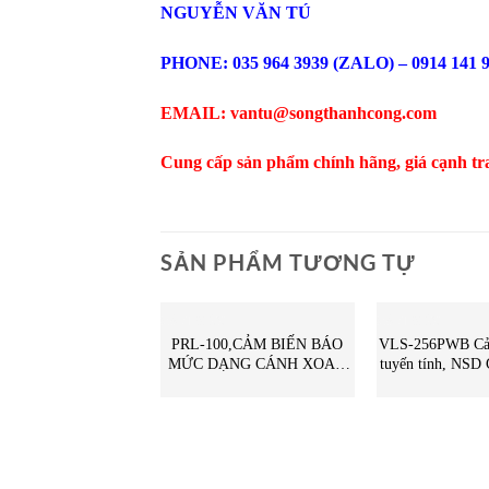
NGUYỄN VĂN TÚ
PHONE: 035 964 3939 (ZALO) – 0914 141 
EMAIL: vantu@songthanhcong.com
Cung cấp sản phẩm chính hãng, giá cạnh tr
SẢN PHẨM TƯƠNG TỰ
CẢM BIẾN
CẢM BIẾN
PRL-100,CẢM BIẾN BÁO
VLS-256PWB Cảm 
MỨC DẠNG CÁNH XOAY,
tuyến tính, NSD
Towa Seiden Viet Nam, STC
Vietnam | VLS
Vietnam | PRL-100 towa
seiden