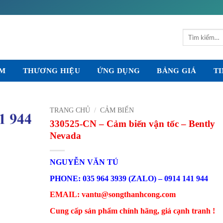
Tìm
kiếm:
ẨM
THƯƠNG HIỆU
ỨNG DỤNG
BẢNG GIÁ
TI
TRANG CHỦ
/
CẢM BIẾN
330525-CN – Cảm biến vận tốc – Bently
Nevada
NGUYỄN VĂN TÚ
PHONE: 035 964 3939 (ZALO) – 0914 141 944
EMAIL: vantu@songthanhcong.com
Cung cấp sản phẩm chính hãng, giá cạnh tranh !