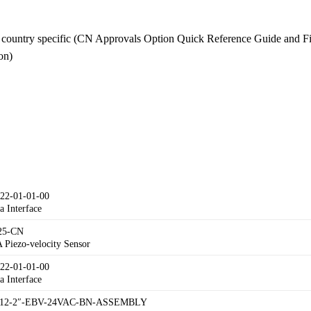
country specific (CN Approvals Option Quick Reference Guide and Fi
on)
/22-01-01-00
a Interface
25-CN
 Piezo-velocity Sensor
/22-01-01-00
a Interface
 : 12-2″-EBV-24VAC-BN-ASSEMBLY