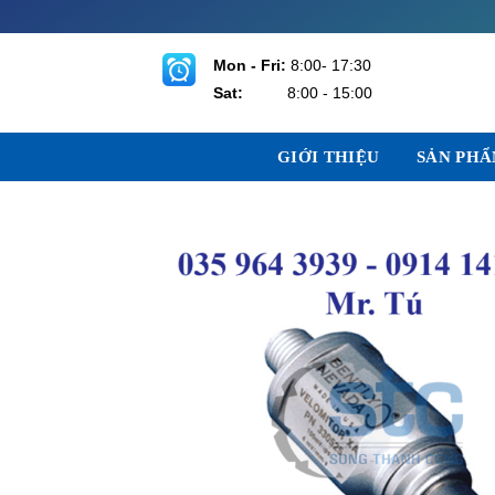
Bỏ
qua
nội
Mon - Fri:
8:00- 17:30
dung
Sat:
8:00 - 15:00
GIỚI THIỆU
SẢN PH