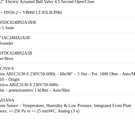
 2″ Electric Actuated Ball Valve 4.5 Second Open/Close
 – DN50-2 + VB060 LT-85L0CP06)
B05DC024BN2A1B/R
 5 Joule
NF1AC24MA1A1R
Sounder
xS1FDC024BN2A1B
er/Horn
1C3V0-S
tuator AB1C3130-S 230V/50-60Hz – 60s/90° – 5 Nm – Pot. 1000 Ohm – Auto/
10 – Origin
ettrico AB1C3130-S 230V/50-60Hz
 Nm – potenziometro 1 kOhm – Auto/Man
3A01ANA
om Sensor – Temperature, Humidity & Low Pressure, Integrated Front Plate
ors, +/-250 Pa or +/-25 mmWC, Analog (3 x)