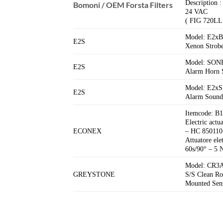
Description :
Bomoni / OEM Forsta Filters
24 VAC
( FIG 720LL
Model: E2x
E2S
Xenon Strobe
Model: SO
E2S
Alarm Horn 
Model: E2
E2S
Alarm Sound
Itemcode: B
Electric ac
ECONEX
– HC 850110
Attuatore el
60s/90° – 5
Model: CR
GREYSTONE
S/S Clean Ro
Mounted Sens