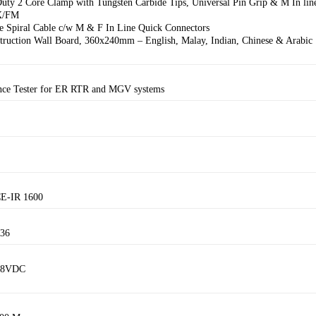
Duty 2 Core Clamp with Tungsten Carbide Tips, Universal Pin Grip & M In lin
X/FM
e Spiral Cable c/w M & F In Line Quick Connectors
ruction Wall Board, 360x240mm – English, Malay, Indian, Chinese & Arabic
ance Tester for ER RTR and MGV systems
CE-IR 1600
236
a=8VDC