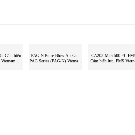
CẢM BIẾN
CẢM BIẾN
2 Cảm biến
PAG-N Pulse Blow Air Gun
CA203-M25.500.FL FMS
 –
PAG Series (PAG-N) Vietnam
Cảm biến lực, FMS Viet
Bi15-CP40-
– STC Vietnam | PAG-N
Vietnam,STC Vietnam
urck
Koganei Vietnam