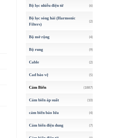
Bộ lọc nhiễu điện từ
(6)
Bộ lọc sóng hài (Harmonic
(2)
Filters)
Bộ mở rộng
(4)
,
Bộ rung
(9)
Cable
(2)
Cad bảo vệ
(5)
Cảm Biến
(1887)
Cảm biến áp suất
(10)
cảm biến báo lửa
(4)
Cảm biến điện dung
(7)
Cảm biến điện từ
(1)