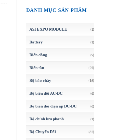
DANH MỤC SẢN PHẨM
ASI EXPO MODULE
(1)
Battery
(1)
Biến dòng
(9)
Biến tần
(25)
Bộ báo cháy
(16)
Bộ biến đổi AC-DC
(6)
Bộ biến đổi điện áp DC-DC
(6)
Bộ chỉnh lưu phanh
(1)
Bộ Chuyển Đổi
(82)