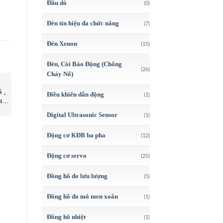
Đầu dò
(0)
Đèn tín hiệu đa chức năng
(7)
Đèn Xenon
(15)
Đèn, Còi Báo Động (Chống
(26)
Cháy Nổ)
CẢM BIẾN
CẢM BIẾN
C
 ,
BTL001W – BTL6-A110-
VLS-256PWB Cảm biến vị trí
D
Điều khiển dẫn động
(1)
nam
M0050-A1-S115 – Cảm biến
tuyến tính, NSD Group , STC
vị trí – Balluff Vietnam – STC
Vietnam | VLS-256PWB NSD
Digital Ultrasonic Sensor
(1)
Vietnam | BTL001W – BTL6-
D
A110-M0050-A1-S115
Động cơ KĐB ba pha
(12)
Động cơ servo
(25)
Đồng hồ đo lưu lượng
(5)
Đồng hồ đo mô men xoắn
(1)
Đồng hồ nhiệt
(1)