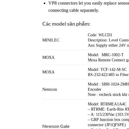
VP8 connectors let you easily replace sensor
connecting cable separately.
Các model sản phẩm:
Code: WLCD1
MINILEC
Description: Level Contro
Aux Supply either 24V o
Model: MRC-1002-T
MOXA
Moxa Remote Connect gat
Model: TCF-142-M-SC
MOXA
RS-232/422/485 to Fiber
Model : SBH-1024-2MH
Nemicon
Encoder
Note : recheck stock khi 
Model: RTRMEA1A4C
– RTRME: Earth-Rite R
– A: 115/230Vac (103.5V
– GRP Junction box comp
connector (JP1QFSPE)
Newson Gale