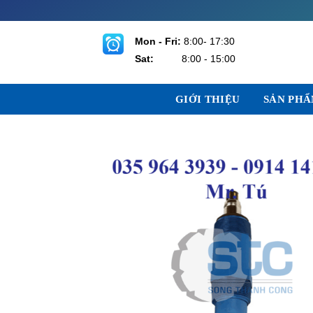
Bỏ
qua
nội
Mon - Fri:
8:00- 17:30
dung
Sat:
8:00 - 15:00
GIỚI THIỆU
SẢN PH