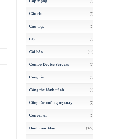
Cáp mạng
(1)
Cầu chì
(3)
Cầu trục
(1)
CB
(1)
Còi báo
(11)
Combo Device Servers
(1)
Công tắc
(2)
Công tắc hành trình
(5)
Công tắc mức dạng xoay
(7)
Converter
(1)
Danh mục khác
(377)