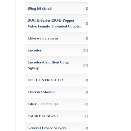
Đồng hồ tần số
(1)
DQC H-Series ISO-B Poppet
(1)
Valve Female Threaded Coupler
Ehterwan vietnam
(1)
Encoder
(13)
Encoder-Cảm Biến Công
(48)
Nghiệp
EPC CONTROLLER
(1)
Ethernet Module
(1)
Filter - Thiết bị lọc
(0)
FMAKF15-AB21T
(0)
General Device Servers
(1)