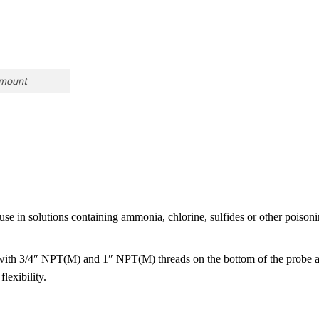
emount
se in solutions containing ammonia, chlorine, sulfides or other poison
 with 3/4″ NPT(M) and 1″ NPT(M) threads on the bottom of the probe 
lexibility.