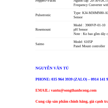
Pepperl+Fuchs
Nguồn cấp: 20-30VDC/
Frequency Converter wit
Type: KJ4-M30MN80-AN
Pulsotronic
Sensor
Model : 3900VP-01-10
Rosemount
pH Sensor
Note : Ko bao gồm dây 
Model: 6105P
Saimo
Panel Mount controller
NGUYỄN VĂN TÚ
PHONE: 035 964 3939 (ZALO) – 0914 141 
EMAIL: vantu@songthanhcong.com
Cung cấp sản phẩm chính hãng, giá cạnh tr