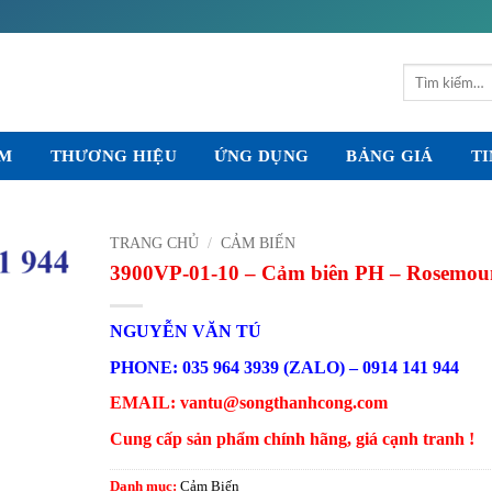
Tìm
kiếm:
ẨM
THƯƠNG HIỆU
ỨNG DỤNG
BẢNG GIÁ
TI
TRANG CHỦ
/
CẢM BIẾN
3900VP-01-10 – Cảm biên PH – Rosemou
NGUYỄN VĂN TÚ
PHONE: 035 964 3939 (ZALO) – 0914 141 944
EMAIL: vantu@songthanhcong.com
Cung cấp sản phẩm chính hãng, giá cạnh tranh !
Danh mục:
Cảm Biến