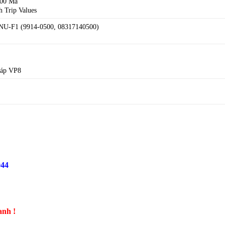
100 Ma
h Trip Values
U-F1 (9914-0500, 08317140500)
cáp VP8
944
anh !