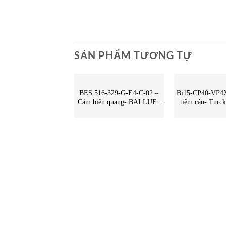
SẢN PHẨM TƯƠNG TỰ
CẢM BIẾN
CẢM BIẾN
BES 516-329-G-E4-C-02 –
Bi15-CP40-VP4X
Cảm biến quang- BALLUFF
tiệm cận- Turck Vietnam
Vietnam – STC Vietnam | BES
STC Vietnam | 
516-329-G-E4-C-02
VP4X2 T
BALLUFF