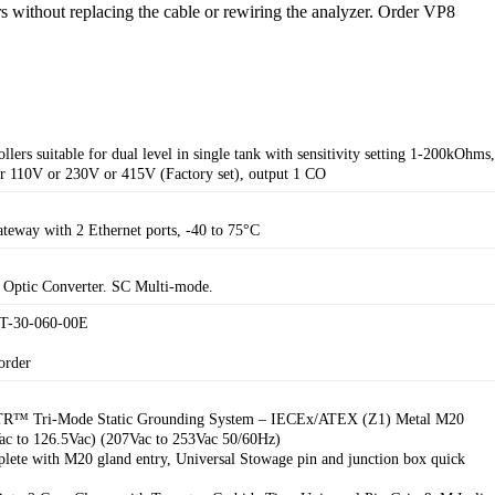
s without replacing the cable or rewiring the analyzer. Order VP8
llers suitable for dual level in single tank with sensitivity setting 1-200kOhms
r 110V or 230V or 415V (Factory set), output 1 CO
eway with 2 Ethernet ports, -40 to 75°C
 Optic Converter. SC Multi-mode.
T-30-060-00E
order
TR™ Tri-Mode Static Grounding System – IECEx/ATEX (Z1) Metal M20
ac to 126.5Vac) (207Vac to 253Vac 50/60Hz)
lete with M20 gland entry, Universal Stowage pin and junction box quick