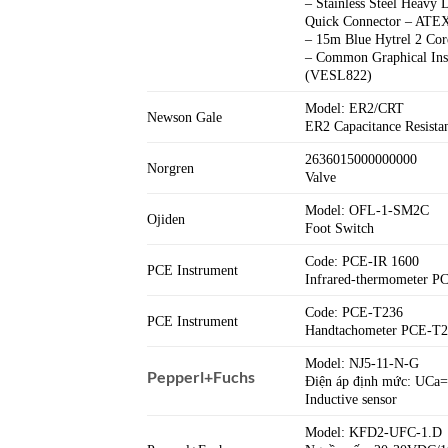
– Stainless Steel Heavy 
Quick Connector – ATE
– 15m Blue Hytrel 2 Cor
– Common Graphical Inst
(VESL822)
Model: ER2/CRT
Newson Gale
ER2 Capacitance Resist
2636015000000000
Norgren
Valve
Model: OFL-1-SM2C
Ojiden
Foot Switch
Code: PCE-IR 1600
PCE Instrument
Infrared-thermometer P
Code: PCE-T236
PCE Instrument
Handtachometer PCE-T
Model: NJ5-11-N-G
Pepperl+Fuchs
Điện áp định mức: UC
Inductive sensor
Model: KFD2-UFC-1.D