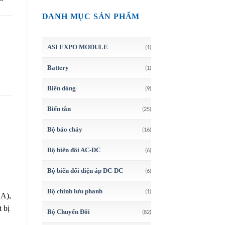
DANH MỤC SẢN PHẨM
ASI EXPO MODULE
(1)
Battery
(1)
Biến dòng
(9)
Biến tần
(25)
Bộ báo cháy
(16)
Bộ biến đổi AC-DC
(6)
Bộ biến đổi điện áp DC-DC
(6)
Bộ chỉnh lưu phanh
(1)
SA),
t bị
Bộ Chuyển Đổi
(82)