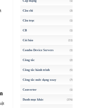
Cáp mạng
(1)
Cầu chì
i
(3)
Cầu trục
(1)
CB
(1)
Còi báo
(11)
Combo Device Servers
(1)
Công tắc
(2)
Công tắc hành trình
(5)
Công tắc mức dạng xoay
(7)
Converter
(1)
m
Danh mục khác
(376)
uật