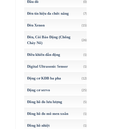
Đầu dò
(0)
Đèn tín hiệu đa chức năng
(7)
Đèn Xenon
(15)
Đèn, Còi Báo Động (Chống
(26)
Cháy Nổ)
Điều khiển dẫn động
(1)
Digital Ultrasonic Sensor
(1)
Động cơ KĐB ba pha
(12)
Động cơ servo
(25)
Đồng hồ đo lưu lượng
(5)
Đồng hồ đo mô men xoắn
(1)
Đồng hồ nhiệt
(1)