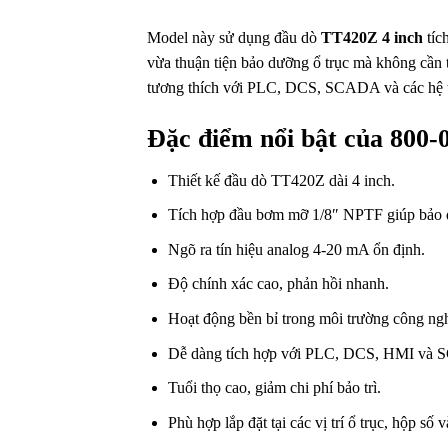
Model này sử dụng đầu dò
TT420Z 4 inch
tíc
vừa thuận tiện bảo dưỡng ổ trục mà không cần t
tương thích với PLC, DCS, SCADA và các hệ th
Đặc điểm nổi bật của 800-
Thiết kế đầu dò TT420Z dài 4 inch.
Tích hợp đầu bơm mỡ 1/8″ NPTF giúp bảo 
Ngõ ra tín hiệu analog 4-20 mA ổn định.
Độ chính xác cao, phản hồi nhanh.
Hoạt động bền bỉ trong môi trường công ngh
Dễ dàng tích hợp với PLC, DCS, HMI và
Tuổi thọ cao, giảm chi phí bảo trì.
Phù hợp lắp đặt tại các vị trí ổ trục, hộp số v