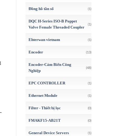
Đồng hồ tần số
(1)
,
DQC H-Series ISO-B Poppet
(1)
Valve Female Threaded Coupler
Ehterwan vietnam
(1)
Encoder
(13)
g
Encoder-Cảm Biến Công
(48)
Nghiệp
EPC CONTROLLER
(1)
Ethernet Module
(1)
Filter - Thiết bị lọc
(0)
–
FMAKF15-AB21T
(0)
General Device Servers
(1)