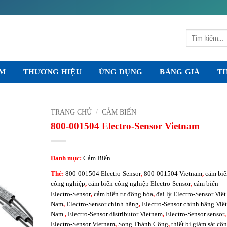
Tìm
kiếm:
ẨM
THƯƠNG HIỆU
ỨNG DỤNG
BẢNG GIÁ
TI
TRANG CHỦ
/
CẢM BIẾN
800-001504 Electro-Sensor Vietnam
Danh mục:
Cảm Biến
Thẻ:
800-001504 Electro-Sensor
,
800-001504 Vietnam
,
cảm biế
công nghiệp
,
cảm biến công nghiệp Electro-Sensor
,
cảm biến
Electro-Sensor
,
cảm biến tự động hóa
,
đại lý Electro-Sensor Việt
Nam
,
Electro-Sensor chính hãng
,
Electro-Sensor chính hãng Việt
Nam.
,
Electro-Sensor distributor Vietnam
,
Electro-Sensor sensor
,
Electro-Sensor Vietnam
,
Song Thành Công
,
thiết bị giám sát cô