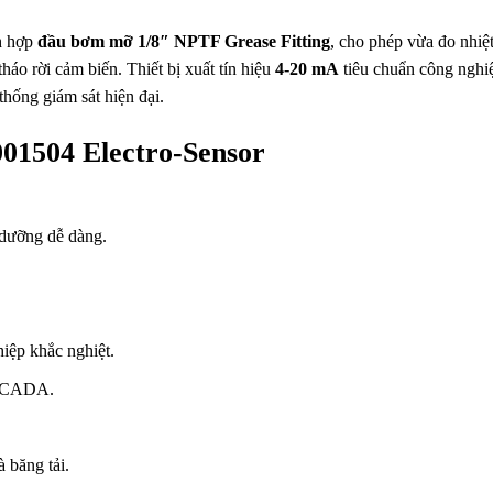
h hợp
đầu bơm mỡ 1/8″ NPTF Grease Fitting
, cho phép vừa đo nhiệ
háo rời cảm biến. Thiết bị xuất tín hiệu
4-20 mA
tiêu chuẩn công nghi
ống giám sát hiện đại.
001504 Electro-Sensor
dưỡng dễ dàng.
iệp khắc nghiệt.
 SCADA.
à băng tải.