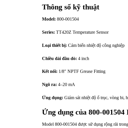
Thông số kỹ thuật
Model:
800-001504
Series:
TT420Z Temperature Sensor
Loại thiết bị:
Cảm biến nhiệt độ công nghiệp
Chiều dài đầu dò:
4 inch
Kết nối:
1/8″ NPTF Grease Fitting
Ngõ ra:
4–20 mA
Ứng dụng:
Giám sát nhiệt độ ổ trục, vòng bi, h
Ứng dụng của 800-001504 
Model 800-001504 được sử dụng rộng rãi tron