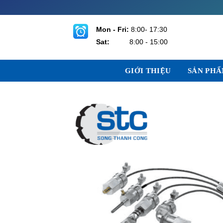
Bỏ
qua
nội
Mon - Fri:
8:00- 17:30
dung
Sat:
8:00 - 15:00
GIỚI THIỆU
SẢN PH