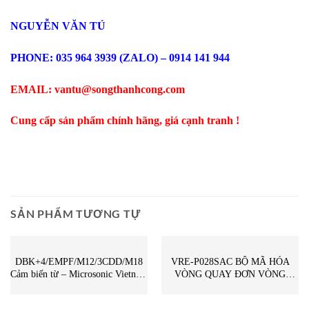
NGUYỄN VĂN TÚ
PHONE: 035 964 3939 (ZALO) – 0914 141 944
EMAIL: vantu@songthanhcong.com
Cung cấp sản phẩm chính hãng, giá cạnh tranh !
SẢN PHẨM TƯƠNG TỰ
CẢM BIẾN
CẢM BIẾN
DBK+4/EMPF/M12/3CDD/M18
VRE-P028SAC BỘ MÃ HÓA
Cảm biến từ – Microsonic Vietnam
VÒNG QUAY ĐƠN VÒNG
– STC Vietnam |
SENSOR NSD GROUP – STC
DBK+4/EMPF/M12/3CDD/M18
Vietnam | VRE-P028SAC NSD