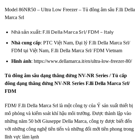
Model 86NR50 – Ultra Low Freezer – Tủ đông âm sâu F.lli Della
Marca Srl
Nhà sản xuất
: F.lli Della Marca Srl/ FDM – Italy
Nhà cung cấp
: PTC Việt Nam, Đại lý F.lli Della Marca Srl/
FDM tại Việt Nam, F.lli Della Marca Srl/ FDM Vietnam
Hình ảnh
:
https://www.dellamarca.it/en/ultra-low-freezer-80/
Tủ đông âm sâu dạng thẳng đứng NV-NR Series / Tủ cấp
đông dạng thẳng đứng NV-NR Series F.lli Della Marca Srl/
FDM
FDM/ F.lli Della Marca Srl là một công ty của Ý sản xuất thiết bị
mô phỏng và kiểm soát khí hậu môi trường. Được thành lập vào
những năm 50 bởi Giuseppe Della Marca, công ty được biết đến
với những công nghệ tiên tiến và những đổi mới tiên phong trong
lĩnh vực làm lạnh